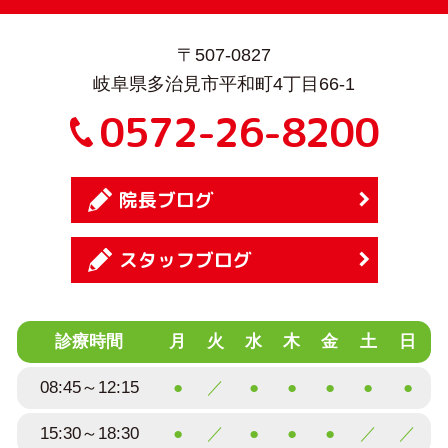
〒507-0827
岐阜県多治見市平和町4丁目66-1
0572-26-8200
院長ブログ
スタッフブログ
診療時間
月
火
水
木
金
土
日
08:45～12:15
●
／
●
●
●
●
●
15:30～18:30
●
／
●
●
●
／
／